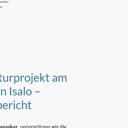
turprojekt am
n Isalo –
bericht
agaskar
, unterstützen wir die