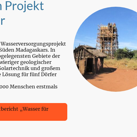
n Projekt
r
r Wasserversorgungsprojekt
 Süden Madagaskars. In
bgelegensten Gebiete der
wieriger geologischer
Solartechnik und großem
Lösung für fünf Dörfer
3.000 Menschen erstmals
bericht „Wasser für