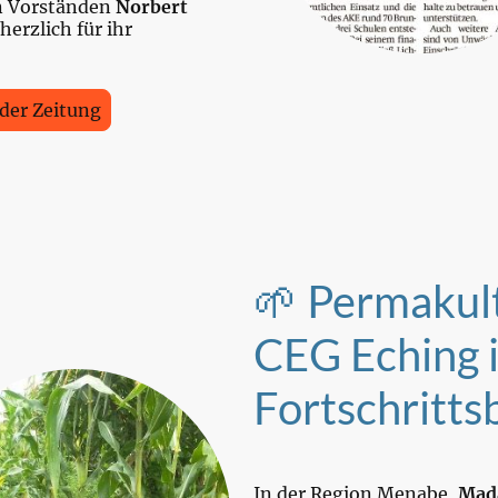
n Vorständen
Norbert
herzlich für ihr
 der Zeitung
🌱 Permakul
CEG Eching i
Fortschritts
In der Region Menabe,
Mad