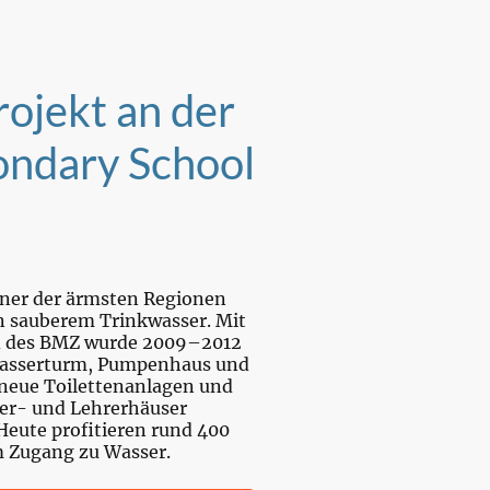
ojekt an der
ondary School
iner der ärmsten Regionen
an sauberem Trinkwasser. Mit
d des BMZ wurde 2009–2012
Wasserturm, Pumpenhaus und
 neue Toilettenanlagen und
ler- und Lehrerhäuser
Heute profitieren rund 400
m Zugang zu Wasser.