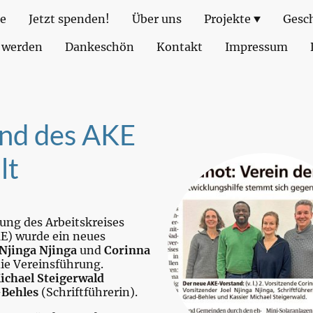
te
Jetzt spenden!
Über uns
Projekte
Gesc
 werden
Dankeschön
Kontakt
Impressum
nd des AKE
lt
ung des Arbeitskreises
E) wurde ein neues
 Njinga Njinga
und
Corinna
e Vereinsführung.
ichael Steigerwald
-Behles
(Schriftführerin).