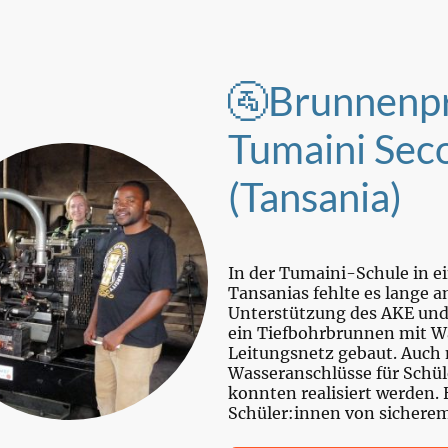
🚰Brunnenpr
Tumaini Sec
(Tansania)
In der Tumaini-Schule in e
Tansanias fehlte es lange 
Unterstützung des AKE un
ein Tiefbohrbrunnen mit 
Leitungsnetz gebaut. Auch
Wasseranschlüsse für Schü
konnten realisiert werden. 
Schüler:innen von sichere